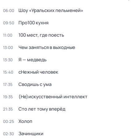
Шоу «Уральских пельменей»
06:00
Про100 кухня
09:50
100 мест, где поесть
11:00
Чем заняться в выходные
13:00
Я — медведь
13:30
сНежный человек
15:40
Сводишь с ума
17:35
(Не)иcкусственный интeллект
19:35
Сто лет тому вперёд
21:35
Холоп
00:25
Зачинщики
02:30