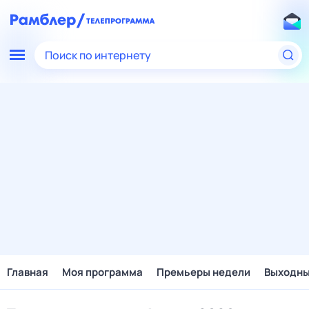
Поиск по интернету
Главная
Моя программа
Премьеры недели
Выходн