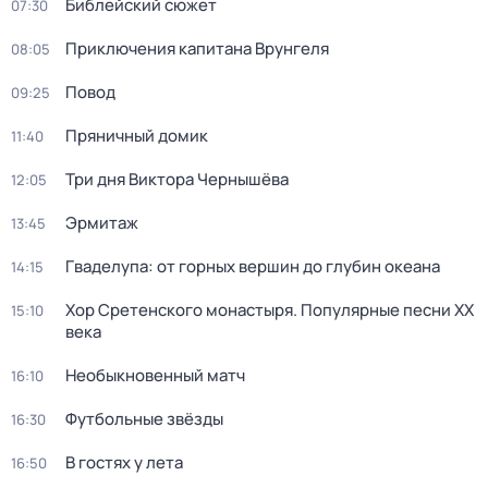
Библейский сюжет
07:30
Приключения капитана Врунгеля
08:05
Повод
09:25
Пряничный домик
11:40
Три дня Виктора Чернышёва
12:05
Эрмитаж
13:45
Гваделупа: от горных вершин до глубин океана
14:15
Хор Сретенского монастыря. Популярные песни XX
15:10
века
Необыкновенный матч
16:10
Футбольные звёзды
16:30
В гостях у лета
16:50