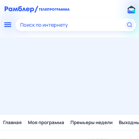
Поиск по интернету
Главная
Моя программа
Премьеры недели
Выходн