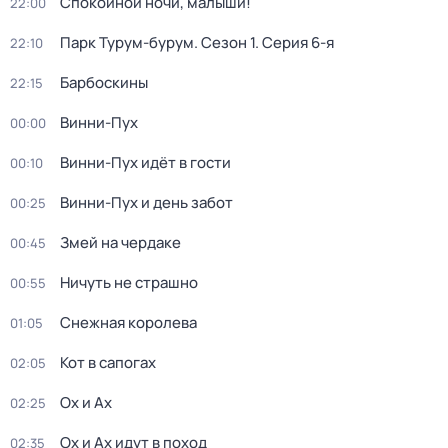
Спокойной ночи, малыши!
22:00
Парк Турум-бурум
. Сезон 1
. Серия 6-я
22:10
Барбоскины
22:15
Винни-Пух
00:00
Винни-Пух идёт в гости
00:10
Винни-Пух и день забот
00:25
Змей на чердаке
00:45
Ничуть не страшно
00:55
Снежная королева
01:05
Кот в сапогах
02:05
Ох и Ах
02:25
Ох и Ах идут в поход
02:35