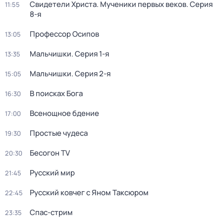
Свидетели Христа. Мученики первых веков
. Серия
11:55
8-я
Профессор Осипов
13:05
Мальчишки
. Серия 1-я
13:35
Мальчишки
. Серия 2-я
15:05
В поисках Бога
16:30
Всенощное бдение
17:00
Простые чудеca
19:30
Бесогон TV
20:30
Русский мир
21:45
Русский ковчег с Яном Таксюром
22:45
Спас-стрим
23:35