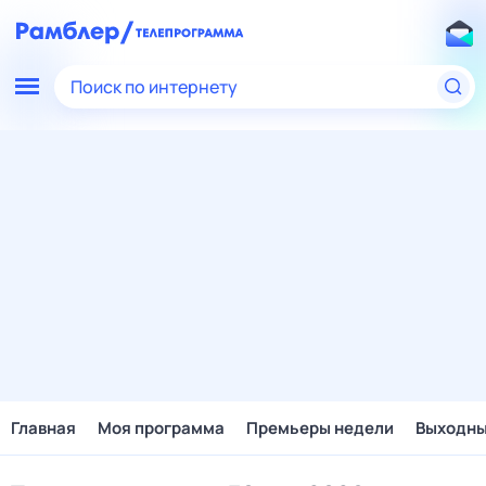
Поиск по интернету
Главная
Моя программа
Премьеры недели
Выходн