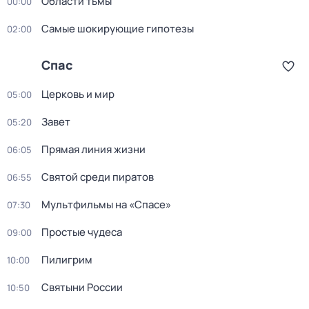
Области тьмы
00:00
Самые шoкиpующие гипотезы
02:00
Спас
Церковь и мир
05:00
Завет
05:20
Прямая линия жизни
06:05
Святой среди пиратов
06:55
Мультфильмы нa «Спаcе»
07:30
Простые чудеca
09:00
Пилигрим
10:00
Святыни России
10:50