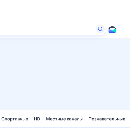
Спортивные
HD
Местные каналы
Познавательные