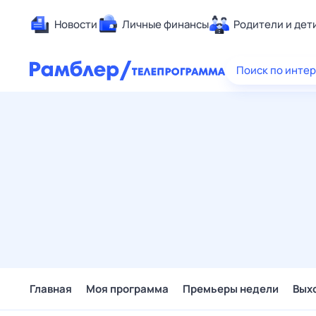
Новости
Личные финансы
Родители и дет
Здоровье
Поиск по инте
Развлечен
Дом и уют
Спорт
Карьера
Авто
Технологи
Жизненные
Сберегаем
Гороскопы
Главная
Моя программа
Премьеры недели
Вых