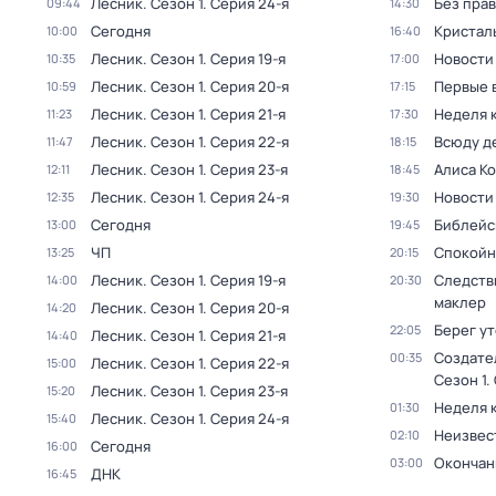
Лесник
. Сезон 1
. Серия 24-я
Без прав
09:44
14:30
Сегодня
Кристал
10:00
16:40
Лесник
. Сезон 1
. Серия 19-я
Новости
10:35
17:00
Лесник
. Сезон 1
. Серия 20-я
Первые 
10:59
17:15
Лесник
. Сезон 1
. Серия 21-я
Неделя 
11:23
17:30
Лесник
. Сезон 1
. Серия 22-я
Всюду де
11:47
18:15
Лесник
. Сезон 1
. Серия 23-я
Алиса К
12:11
18:45
Лесник
. Сезон 1
. Серия 24-я
Новости
12:35
19:30
Сегодня
Библейс
13:00
19:45
ЧП
Спокойн
13:25
20:15
Лесник
. Сезон 1
. Серия 19-я
Следств
14:00
20:30
маклер
Лесник
. Сезон 1
. Серия 20-я
14:20
Берег у
22:05
Лесник
. Сезон 1
. Серия 21-я
14:40
Создате
00:35
Лесник
. Сезон 1
. Серия 22-я
15:00
Сезон 1
.
Лесник
. Сезон 1
. Серия 23-я
15:20
Неделя 
01:30
Лесник
. Сезон 1
. Серия 24-я
15:40
Неизвес
02:10
Сегодня
16:00
Окончан
03:00
ДНК
16:45