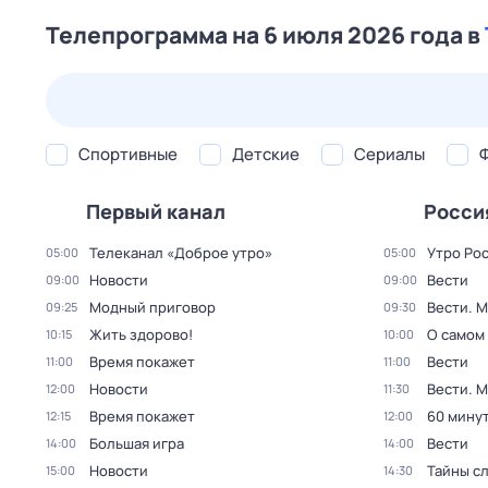
Телепрограмма на 6 июля 2026 года в
23 июл,
чт
24 июл,
пт
25 июл,
сб
26 июл,
вс
Спортивные
Детские
Сериалы
Первый канал
Росси
Телеканал «Доброе утро»
Утро Ро
05:00
05:00
Новости
Вести
09:00
09:00
Модный приговор
Вести. 
09:25
09:30
Жить здорово!
О самом
10:15
10:00
Время покажет
Вести
11:00
11:00
Новости
Вести. 
12:00
11:30
Время покажет
60 мину
12:15
12:00
Большая игра
Вести
14:00
14:00
Новости
Тайны с
15:00
14:30