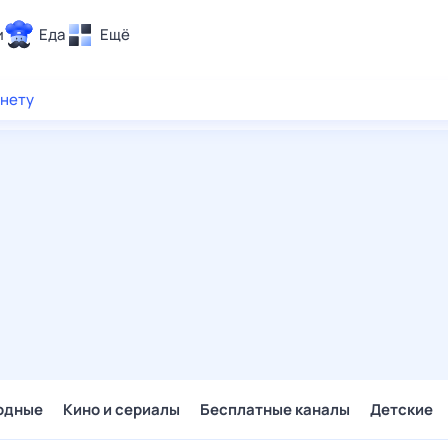
и
Еда
Ещё
Почта
рнету
ия и отдых
Поиск
Погода
ТВ-программа
и и тренды
 ситуации
 вместе
Помощь
одные
Кино и сериалы
Бесплатные каналы
Детские