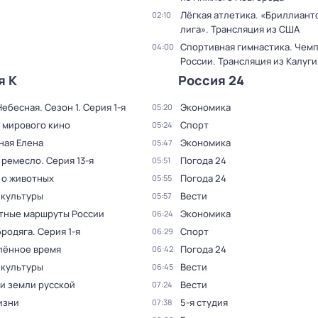
Лёгкая атлетика. «Бриллиант
02:10
лига». Трансляция из США
Спортивная гимнастика. Чем
04:00
России. Трансляция из Калуги
я К
Россия 24
Небесная
. Сезон 1
. Серия 1-я
Экономика
05:20
 мирового кино
Спорт
05:24
ная Елена
Экономика
05:47
 ремесло
. Серия 13-я
Погода 24
05:51
 о животных
Погода 24
05:55
 культуры
Вести
05:57
тные маршруты России
Экономика
06:24
бродяга
. Серия 1-я
Спорт
06:29
лённое время
Погода 24
06:42
 культуры
Вести
06:45
и земли русской
Вести
07:24
изни
5-я студия
07:38