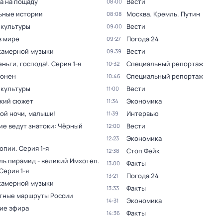
а на пощаду
Вести
08:00
ьные истории
Москва. Кремль. Путин
08:08
 культуры
Вести
09:00
в мире
Погода 24
09:27
камерной музыки
Вести
09:39
ньги, господа!
. Серия 1-я
Специальный репортаж
10:32
оонен
Специальный репортаж
10:46
 культуры
Вести
11:00
кий сюжет
Экономика
11:34
ой ночи, малыши!
Интервью
11:39
ие ведут знатоки: Чёрный
Вести
12:00
Экономика
12:23
топии
. Серия 1-я
Стоп Фейк
12:38
ль пирамид - великий Имхотеп
.
Факты
13:00
 Серия 1-я
Погода 24
13:21
камерной музыки
Факты
13:33
тные маршруты России
Экономика
14:31
ие эфира
Факты
14:36