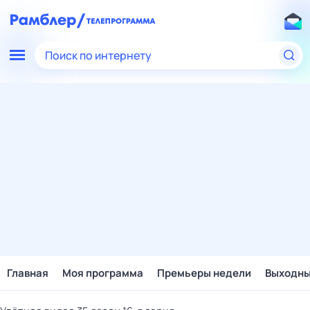
Поиск по интернету
Главная
Моя программа
Премьеры недели
Выходн