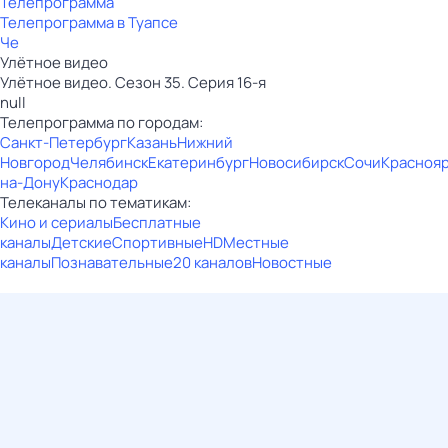
Телепрограмма
Телепрограмма в Туапсе
Че
Улётное видео
Улётное видео. Сезон 35. Серия 16-я
null
Телепрограмма по городам:
Санкт-Петербург
Казань
Нижний
Новгород
Челябинск
Екатеринбург
Новосибирск
Сочи
Красноя
на-Дону
Краснодар
Телеканалы по тематикам:
Кино и сериалы
Бесплатные
каналы
Детские
Спортивные
HD
Местные
каналы
Познавательные
20 каналов
Новостные