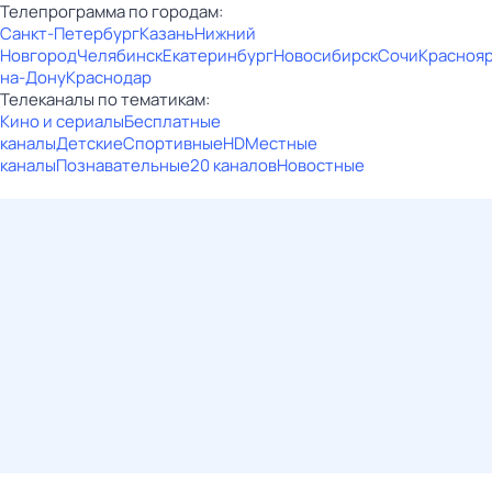
Телепрограмма по городам:
Санкт-Петербург
Казань
Нижний
Новгород
Челябинск
Екатеринбург
Новосибирск
Сочи
Красноя
на-Дону
Краснодар
Телеканалы по тематикам:
Кино и сериалы
Бесплатные
каналы
Детские
Спортивные
HD
Местные
каналы
Познавательные
20 каналов
Новостные