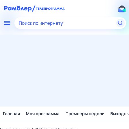
Поиск по интернету
Главная
Моя программа
Премьеры недели
Выходн