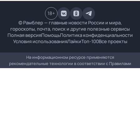
18
+
© Рамблер — главные новости России и мира,
гороскопы, почта, поиск и другие полезные сервисы
Полная версия
Помощь
Политика конфиденциальности
Условия использования
Лайки
Топ-100
Все проекты
На информационном ресурсе применяются
рекомендательные технологии в соответствии с
Правилами