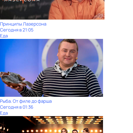
Принципы Лазерсона
Сегодня в 21:05
Еда
Рыба. От филе до фарша
Сегодня в 01:36
Еда