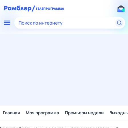
Поиск по интернету
Главная
Моя программа
Премьеры недели
Выходн