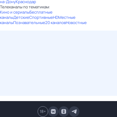
на-Дону
Краснодар
Телеканалы по тематикам:
Кино и сериалы
Бесплатные
каналы
Детские
Спортивные
HD
Местные
каналы
Познавательные
20 каналов
Новостные
18
+