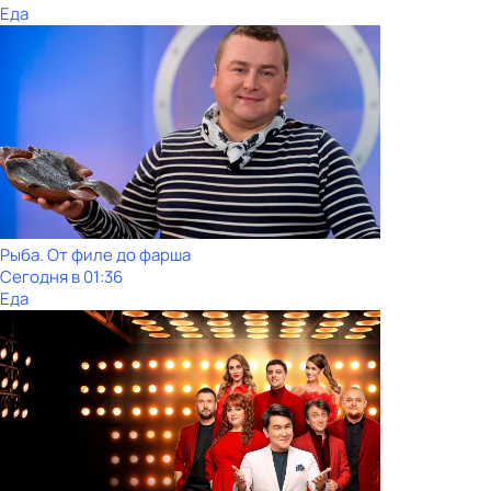
Еда
Рыба. От филе до фарша
Сегодня в 01:36
Еда