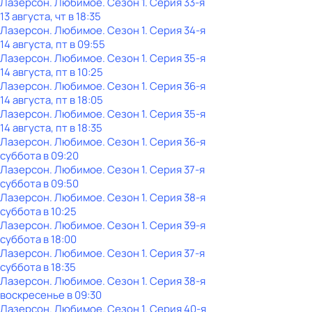
Лазерсон. Любимое
. Сезон 1
. Серия 33-я
13 августа, чт в 18:35
Лазерсон. Любимое
. Сезон 1
. Серия 34-я
14 августа, пт в 09:55
Лазерсон. Любимое
. Сезон 1
. Серия 35-я
14 августа, пт в 10:25
Лазерсон. Любимое
. Сезон 1
. Серия 36-я
14 августа, пт в 18:05
Лазерсон. Любимое
. Сезон 1
. Серия 35-я
14 августа, пт в 18:35
Лазерсон. Любимое
. Сезон 1
. Серия 36-я
суббота
в
09:20
Лазерсон. Любимое
. Сезон 1
. Серия 37-я
суббота
в
09:50
Лазерсон. Любимое
. Сезон 1
. Серия 38-я
суббота
в
10:25
Лазерсон. Любимое
. Сезон 1
. Серия 39-я
суббота
в
18:00
Лазерсон. Любимое
. Сезон 1
. Серия 37-я
суббота
в
18:35
Лазерсон. Любимое
. Сезон 1
. Серия 38-я
воскресенье
в
09:30
Лазерсон. Любимое
. Сезон 1
. Серия 40-я