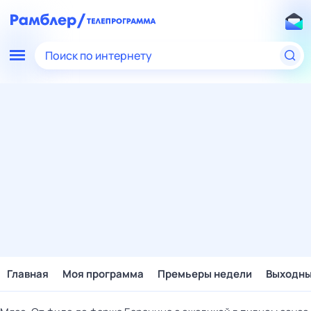
Поиск по интернету
Главная
Моя программа
Премьеры недели
Выходн