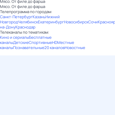
Мясо. От филе до фарша
Мясо. От филе до фарша
Телепрограмма по городам:
Санкт-Петербург
Казань
Нижний
Новгород
Челябинск
Екатеринбург
Новосибирск
Сочи
Красноя
на-Дону
Краснодар
Телеканалы по тематикам:
Кино и сериалы
Бесплатные
каналы
Детские
Спортивные
HD
Местные
каналы
Познавательные
20 каналов
Новостные