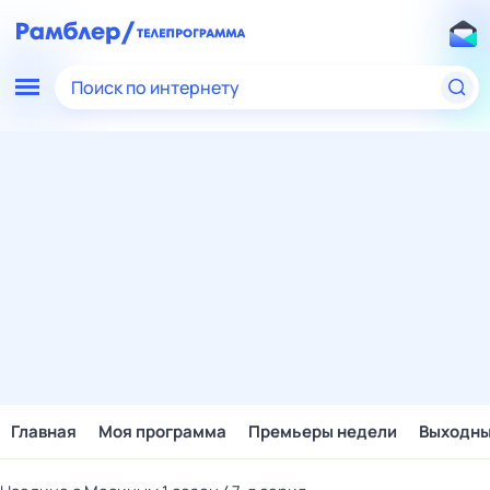
Поиск по интернету
Главная
Моя программа
Премьеры недели
Выходн