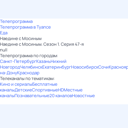
Телепрограмма
Телепрограмма в Туапсе
Еда
Наедине с Мосиным
Наедине с Мосиным. Сезон 1. Серия 47-я
null
Телепрограмма по городам:
Санкт-Петербург
Казань
Нижний
Новгород
Челябинск
Екатеринбург
Новосибирск
Сочи
Красноя
на-Дону
Краснодар
Телеканалы по тематикам:
Кино и сериалы
Бесплатные
каналы
Детские
Спортивные
HD
Местные
каналы
Познавательные
20 каналов
Новостные