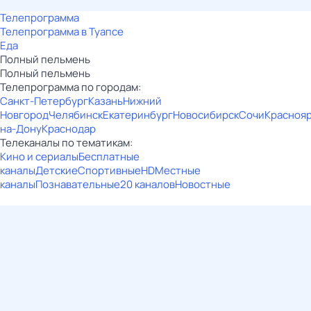
Телепрограмма
Телепрограмма в Туапсе
Еда
Полный пельмень
Полный пельмень
Телепрограмма по городам:
Санкт-Петербург
Казань
Нижний
Новгород
Челябинск
Екатеринбург
Новосибирск
Сочи
Красноя
на-Дону
Краснодар
Телеканалы по тематикам:
Кино и сериалы
Бесплатные
каналы
Детские
Спортивные
HD
Местные
каналы
Познавательные
20 каналов
Новостные