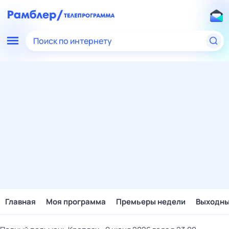
Поиск по интернету
Главная
Моя программа
Премьеры недели
Выходн