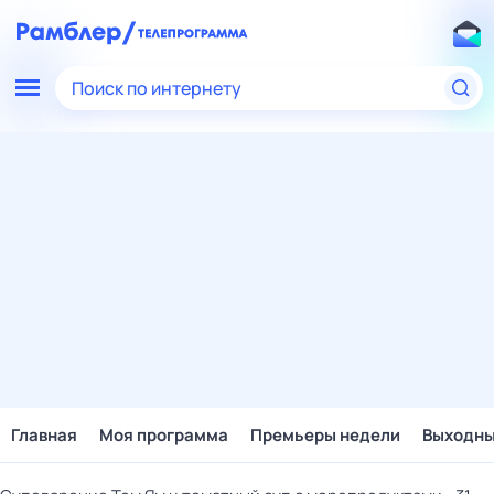
Поиск по интернету
Главная
Моя программа
Премьеры недели
Выходн