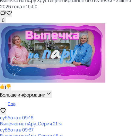
Выпечка на пАру Хрустящее пирожное без выпечки - 3 июня
2026 года в 10:00
0
1
Больше информации
Еда
суббота
в
09:16
Выпечка на пАру
. Серия 21-я
суббота
в
09:37
Выпечка на пАру
. Серия 45-я