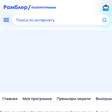
Поиск по интернету
Главная
Моя программа
Премьеры недели
Выходн