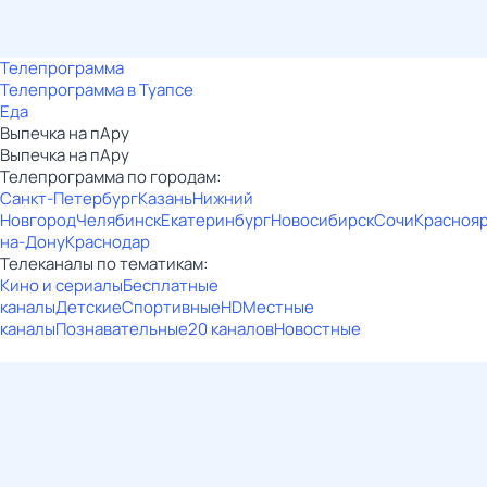
Телепрограмма
Телепрограмма в Туапсе
Еда
Выпечка на пАру
Выпечка на пАру
Телепрограмма по городам:
Санкт-Петербург
Казань
Нижний
Новгород
Челябинск
Екатеринбург
Новосибирск
Сочи
Красноя
на-Дону
Краснодар
Телеканалы по тематикам:
Кино и сериалы
Бесплатные
каналы
Детские
Спортивные
HD
Местные
каналы
Познавательные
20 каналов
Новостные