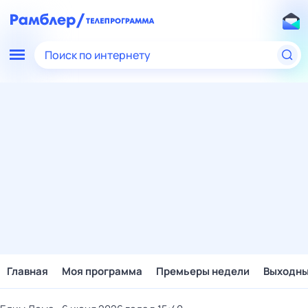
Поиск по интернету
Главная
Моя программа
Премьеры недели
Выходн