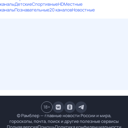
каналы
Детские
Спортивные
HD
Местные
каналы
Познавательные
20 каналов
Новостные
18
+
© Рамблер — главные новости России и мира,
гороскопы, почта, поиск и другие полезные сервисы
Полная версия
Помощь
Политика конфиденциальности