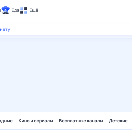
и
Еда
Ещё
Почта
рнету
ия и отдых
Поиск
Погода
ТВ-программа
и и тренды
 ситуации
 вместе
Помощь
одные
Кино и сериалы
Бесплатные каналы
Детские