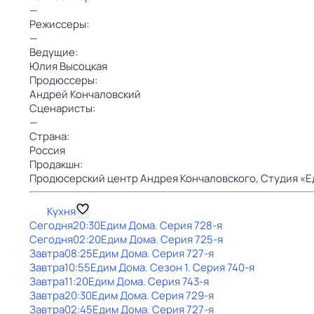
—
Режиссеры:
—
Ведущие:
Юлия Высоцкая
Продюссеры:
Андрей Кончаловский
Сценаристы:
—
Страна:
Россия
Продакшн:
Продюсерский центр Андрея Кончаловского,
Студия «Е
Кухня
Сегодня
20:30
Едим Дома
. Серия 728-я
Сегодня
02:20
Едим Дома
. Серия 725-я
Завтра
08:25
Едим Дома
. Серия 727-я
Завтра
10:55
Едим Дома
. Сезон 1
. Серия 740-я
Завтра
11:20
Едим Дома
. Серия 743-я
Завтра
20:30
Едим Дома
. Серия 729-я
Завтра
02:45
Едим Дома
. Серия 727-я