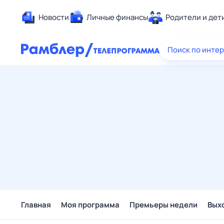
Новости
Личные финансы
Родители и дет
Здоровье
Поиск по инте
Развлечен
Дом и уют
Спорт
Карьера
Авто
Технологи
Жизненные
Сберегаем
Гороскопы
Главная
Моя программа
Премьеры недели
Вых