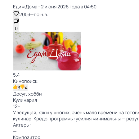
Едим Дома - 2 июня 2026 года в 04:50
2003
—
по н.в.
0
5.4
Кинопоиск
3
4
Досуг, хобби
Кулинария
12
+
У ведущей, как и у многих, очень мало времени на гото
кулинар. Кредо программы: усилия минимальны — резу
Актеры:
—
Композитор: