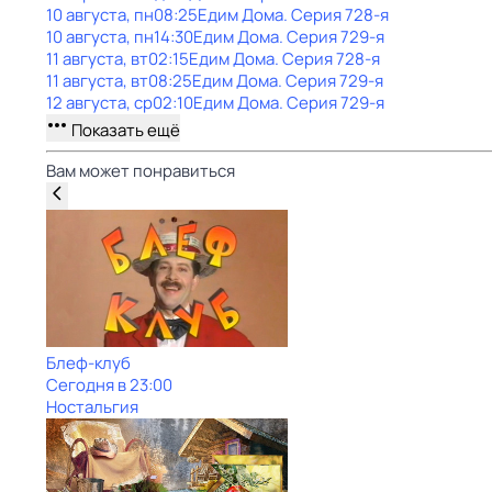
10 августа, пн
08:25
Едим Дома
. Серия 728-я
10 августа, пн
14:30
Едим Дома
. Серия 729-я
11 августа, вт
02:15
Едим Дома
. Серия 728-я
11 августа, вт
08:25
Едим Дома
. Серия 729-я
12 августа, ср
02:10
Едим Дома
. Серия 729-я
Показать ещё
Вам может понравиться
Блеф-клуб
Сегодня в 23:00
Ностальгия