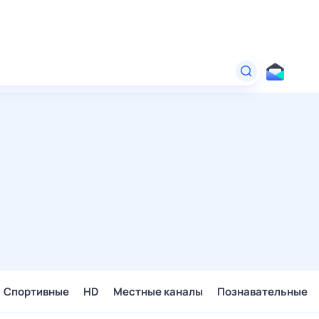
Спортивные
HD
Местные каналы
Познавательные