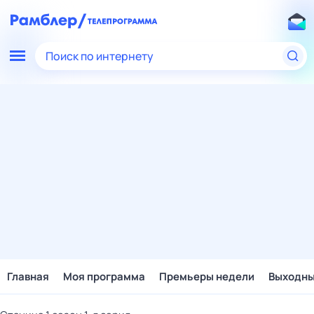
Поиск по интернету
Главная
Моя программа
Премьеры недели
Выходн