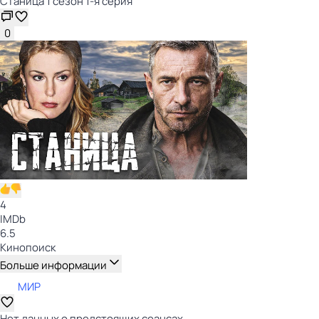
Станица 1 сезон 1-я серия
0
4
IMDb
6.5
Кинопоиск
Больше информации
МИР
Нет данных о предстоящих сеансах