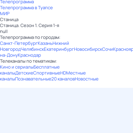
Телепрограмма
Телепрограмма в Туапсе
МИР
Станица
Станица. Сезон 1. Серия 1-я
null
Телепрограмма по городам:
Санкт-Петербург
Казань
Нижний
Новгород
Челябинск
Екатеринбург
Новосибирск
Сочи
Красноя
на-Дону
Краснодар
Телеканалы по тематикам:
Кино и сериалы
Бесплатные
каналы
Детские
Спортивные
HD
Местные
каналы
Познавательные
20 каналов
Новостные