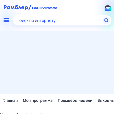
Поиск по интернету
Главная
Моя программа
Премьеры недели
Выходн