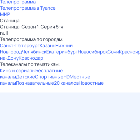
Телепрограмма
Телепрограмма в Туапсе
МИР
Станица
Станица. Сезон 1. Серия 5-я
null
Телепрограмма по городам:
Санкт-Петербург
Казань
Нижний
Новгород
Челябинск
Екатеринбург
Новосибирск
Сочи
Красноя
на-Дону
Краснодар
Телеканалы по тематикам:
Кино и сериалы
Бесплатные
каналы
Детские
Спортивные
HD
Местные
каналы
Познавательные
20 каналов
Новостные