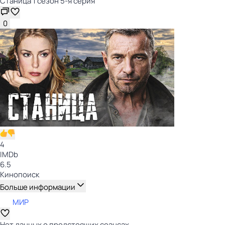
Станица 1 сезон 5-я серия
0
4
IMDb
6.5
Кинопоиск
Больше информации
МИР
Нет данных о предстоящих сеансах