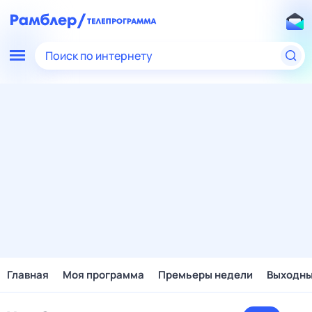
Поиск по интернету
Главная
Моя программа
Премьеры недели
Выходн