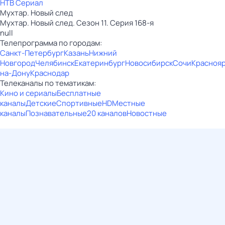
НТВ Сериал
Мухтар. Новый след
Мухтар. Новый след. Сезон 11. Серия 168-я
null
Телепрограмма по городам:
Санкт-Петербург
Казань
Нижний
Новгород
Челябинск
Екатеринбург
Новосибирск
Сочи
Красноя
на-Дону
Краснодар
Телеканалы по тематикам:
Кино и сериалы
Бесплатные
каналы
Детские
Спортивные
HD
Местные
каналы
Познавательные
20 каналов
Новостные