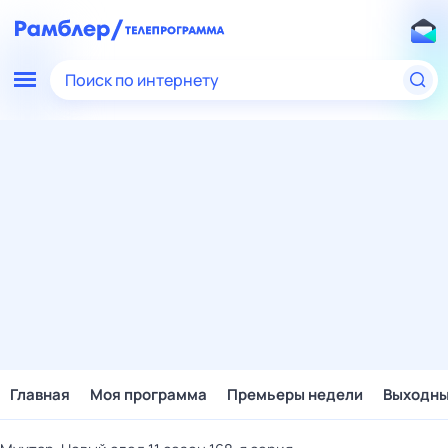
Поиск по интернету
Главная
Моя программа
Премьеры недели
Выходн