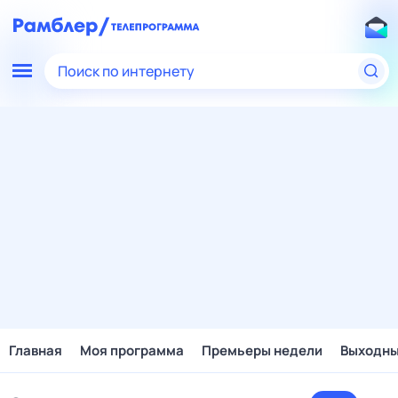
Поиск по интернету
Главная
Моя программа
Премьеры недели
Выходн