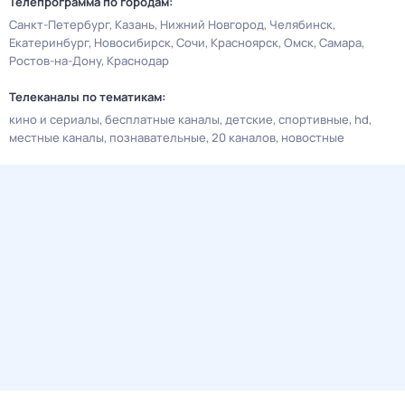
Телепрограмма по городам:
Санкт-Петербург
Казань
Нижний Новгород
Челябинск
Екатеринбург
Новосибирск
Сочи
Красноярск
Омск
Самара
Ростов-на-Дону
Краснодар
Телеканалы по тематикам:
кино и сериалы
бесплатные каналы
детские
спортивные
hd
местные каналы
познавательные
20 каналов
новостные