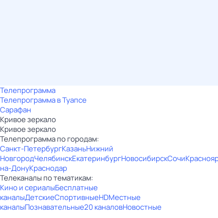
Телепрограмма
Телепрограмма в Туапсе
Сарафан
Кривое зеркало
Кривое зеркало
Телепрограмма по городам:
Санкт-Петербург
Казань
Нижний
Новгород
Челябинск
Екатеринбург
Новосибирск
Сочи
Красноя
на-Дону
Краснодар
Телеканалы по тематикам:
Кино и сериалы
Бесплатные
каналы
Детские
Спортивные
HD
Местные
каналы
Познавательные
20 каналов
Новостные