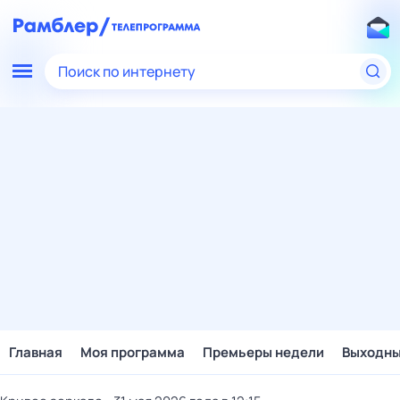
Поиск по интернету
Главная
Моя программа
Премьеры недели
Выходн