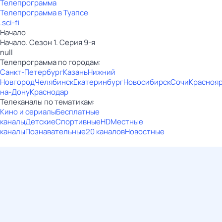
Телепрограмма
Телепрограмма в Туапсе
.sci-fi
Начало
Начало. Сезон 1. Серия 9-я
null
Телепрограмма по городам:
Санкт-Петербург
Казань
Нижний
Новгород
Челябинск
Екатеринбург
Новосибирск
Сочи
Красноя
на-Дону
Краснодар
Телеканалы по тематикам:
Кино и сериалы
Бесплатные
каналы
Детские
Спортивные
HD
Местные
каналы
Познавательные
20 каналов
Новостные