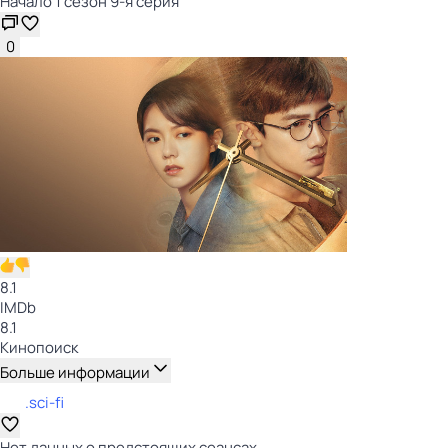
Начало 1 сезон 9-я серия
0
8.1
IMDb
8.1
Кинопоиск
Больше информации
.sci-fi
Нет данных о предстоящих сеансах