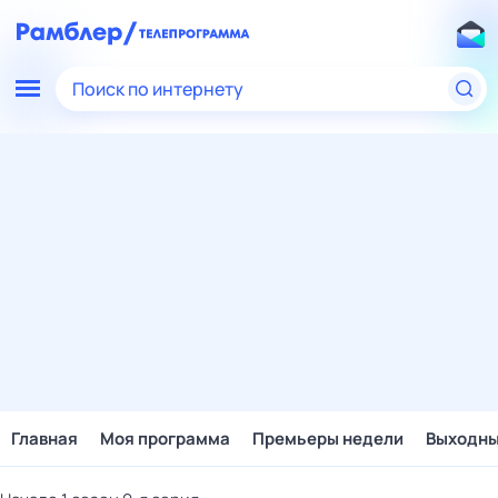
Поиск по интернету
Главная
Моя программа
Премьеры недели
Выходн