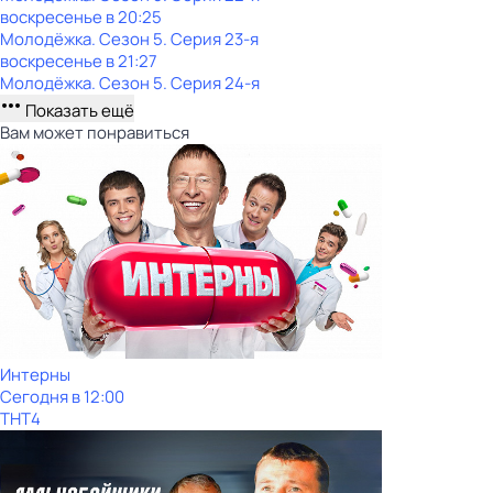
воскресенье
в
20:25
Молодёжка
. Сезон 5
. Серия 23-я
воскресенье
в
21:27
Молодёжка
. Сезон 5
. Серия 24-я
Показать ещё
Вам может понравиться
Интерны
Сегодня в 12:00
ТНТ4