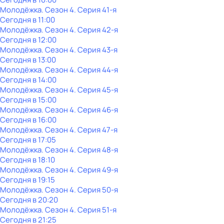
Молодёжка
. Сезон 4
. Серия 41-я
Сегодня в 11:00
Молодёжка
. Сезон 4
. Серия 42-я
Сегодня в 12:00
Молодёжка
. Сезон 4
. Серия 43-я
Сегодня в 13:00
Молодёжка
. Сезон 4
. Серия 44-я
Сегодня в 14:00
Молодёжка
. Сезон 4
. Серия 45-я
Сегодня в 15:00
Молодёжка
. Сезон 4
. Серия 46-я
Сегодня в 16:00
Молодёжка
. Сезон 4
. Серия 47-я
Сегодня в 17:05
Молодёжка
. Сезон 4
. Серия 48-я
Сегодня в 18:10
Молодёжка
. Сезон 4
. Серия 49-я
Сегодня в 19:15
Молодёжка
. Сезон 4
. Серия 50-я
Сегодня в 20:20
Молодёжка
. Сезон 4
. Серия 51-я
Сегодня в 21:25