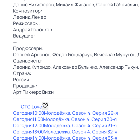
Денис Никифоров,
Михаил Жигалов,
Сергей Габриэлян,
Композитор:
Леонид Ленер
Режиссеры:
Андрей Головков
Ведущие:
—
Продюссеры:
Сергей Арланов,
Фёдор Бондарчук,
Вячеслав Муругов,
Сценаристы:
Леонид Купридо,
Александр Булынко,
Александр Тыкун
Страна:
Россия
Продакшн:
Арт Пикчерс Вижн
СТС Love
Сегодня
10:00
Молодёжка
. Сезон 4
. Серия 29-я
Сегодня
11:00
Молодёжка
. Сезон 4
. Серия 30-я
Сегодня
12:00
Молодёжка
. Сезон 4
. Серия 31-я
Сегодня
13:00
Молодёжка
. Сезон 4
. Серия 32-я
Сегодня
14:00
Молодёжка
. Сезон 4
. Серия 33-я