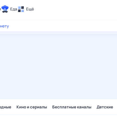
и
Еда
Ещё
Почта
рнету
ия и отдых
Поиск
Погода
ТВ-программа
и и тренды
 ситуации
 вместе
Помощь
одные
Кино и сериалы
Бесплатные каналы
Детские