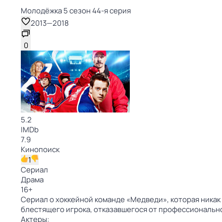
Молодёжка 5 сезон 44-я серия
2013
—
2018
0
5.2
IMDb
7.9
Кинопоиск
1
Сериал
Драма
16
+
Сериал о хоккейной команде «Медведи», которая никак 
блестящего игрока, отказавшегося от профессионально
Актеры: