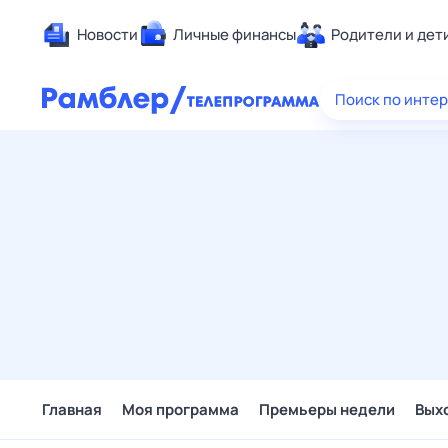
Новости
Личные финансы
Родители и дет
Здоровье
Поиск по инте
Развлечен
Дом и уют
Спорт
Карьера
Авто
Технологи
Жизненные
Сберегаем
Гороскопы
Главная
Моя программа
Премьеры недели
Вых