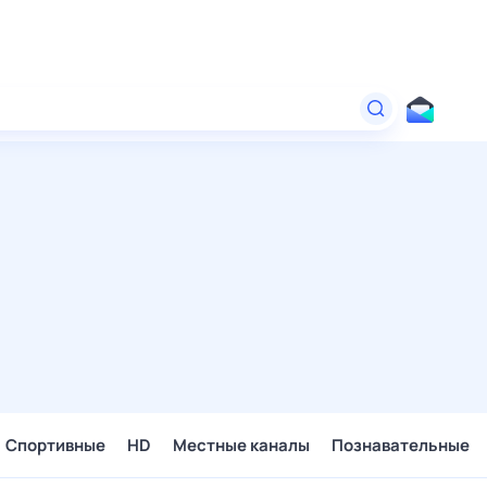
Спортивные
HD
Местные каналы
Познавательные