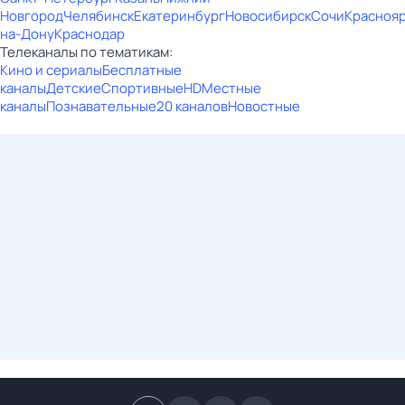
Новгород
Челябинск
Екатеринбург
Новосибирск
Сочи
Красноя
на-Дону
Краснодар
Телеканалы по тематикам:
Кино и сериалы
Бесплатные
каналы
Детские
Спортивные
HD
Местные
каналы
Познавательные
20 каналов
Новостные