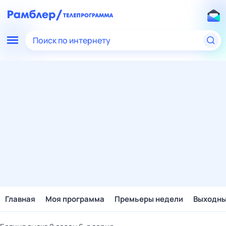
Поиск по интернету
Главная
Моя программа
Премьеры недели
Выходн