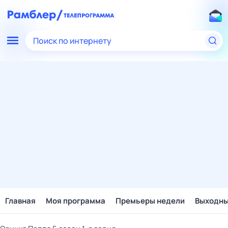
Поиск по интернету
Главная
Моя программа
Премьеры недели
Выходн