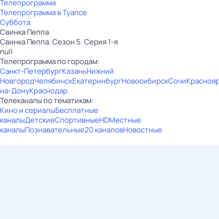
Телепрограмма
Телепрограмма в Туапсе
Суббота
Свинка Пеппа
Свинка Пеппа. Сезон 5. Серия 1-я
null
Телепрограмма по городам:
Санкт-Петербург
Казань
Нижний
Новгород
Челябинск
Екатеринбург
Новосибирск
Сочи
Красноя
на-Дону
Краснодар
Телеканалы по тематикам:
Кино и сериалы
Бесплатные
каналы
Детские
Спортивные
HD
Местные
каналы
Познавательные
20 каналов
Новостные