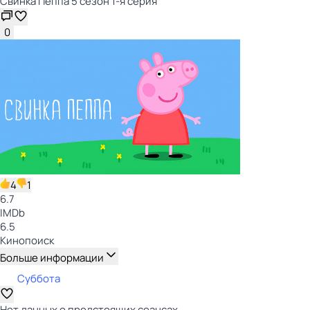
Свинка Пеппа 5 сезон 1-я серия
0
4
1
6.7
IMDb
6.5
Кинопоиск
Больше информации
Суббота
Нет данных о предстоящих сеансах