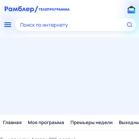
Поиск по интернету
Главная
Моя программа
Премьеры недели
Выходн