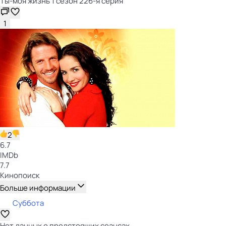
Ты-моя жизнь 1 сезон 226-я серия
1
2
6.7
IMDb
7.7
Кинопоиск
Больше информации
Суббота
Нет данных о предстоящих сеансах