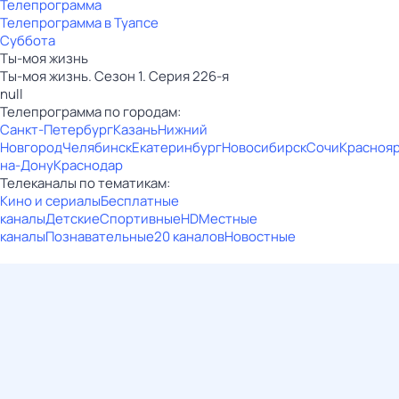
Телепрограмма
Телепрограмма в Туапсе
Суббота
Ты-моя жизнь
Ты-моя жизнь. Сезон 1. Серия 226-я
null
Телепрограмма по городам:
Санкт-Петербург
Казань
Нижний
Новгород
Челябинск
Екатеринбург
Новосибирск
Сочи
Красноя
на-Дону
Краснодар
Телеканалы по тематикам:
Кино и сериалы
Бесплатные
каналы
Детские
Спортивные
HD
Местные
каналы
Познавательные
20 каналов
Новостные