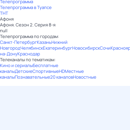
Телепрограмма
Телепрограмма в Туапсе
ТНТ
Афоня
Афоня. Сезон 2. Серия 8-я
null
Телепрограмма по городам:
Санкт-Петербург
Казань
Нижний
Новгород
Челябинск
Екатеринбург
Новосибирск
Сочи
Красноя
на-Дону
Краснодар
Телеканалы по тематикам:
Кино и сериалы
Бесплатные
каналы
Детские
Спортивные
HD
Местные
каналы
Познавательные
20 каналов
Новостные