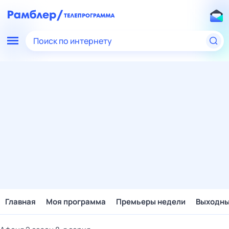
Поиск по интернету
Главная
Моя программа
Премьеры недели
Выходн