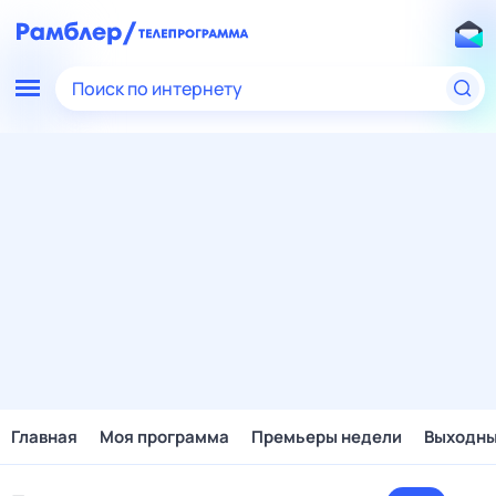
Поиск по интернету
Главная
Моя программа
Премьеры недели
Выходн