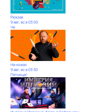
Рюкзак
9 авг, вс в 03:00
Че
На ножах
9 авг, вс в 03:30
Пятница!