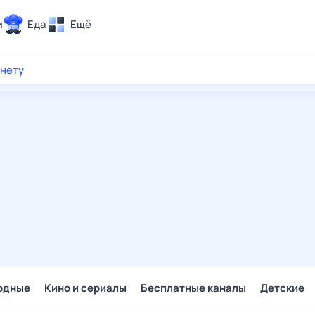
и
Еда
Ещё
Почта
рнету
ия и отдых
Поиск
Погода
ТВ-программа
и и тренды
 ситуации
 вместе
Помощь
одные
Кино и сериалы
Бесплатные каналы
Детские