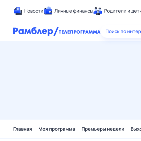
Новости
Личные финансы
Родители и дет
Здоровье
Поиск по инте
Развлечен
Дом и уют
Спорт
Карьера
Авто
Технологи
Жизненные
Сберегаем
Гороскопы
Главная
Моя программа
Премьеры недели
Вых