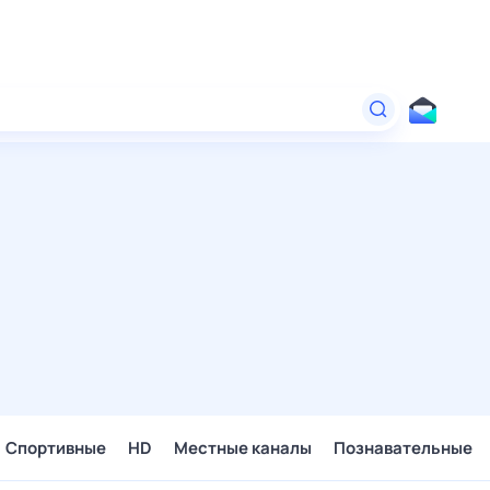
Спортивные
HD
Местные каналы
Познавательные