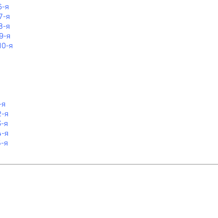
6-я
7-я
8-я
9-я
10-я
-я
2-я
3-я
4-я
5-я