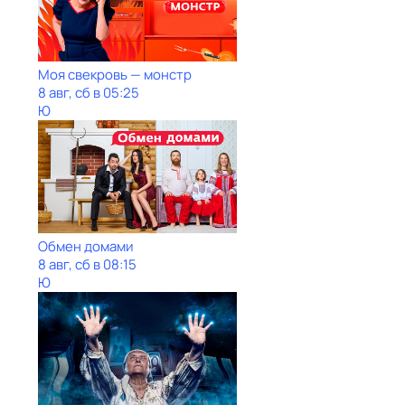
Моя свекровь — монстр
8 авг, сб в 05:25
Ю
Обмен домами
8 авг, сб в 08:15
Ю