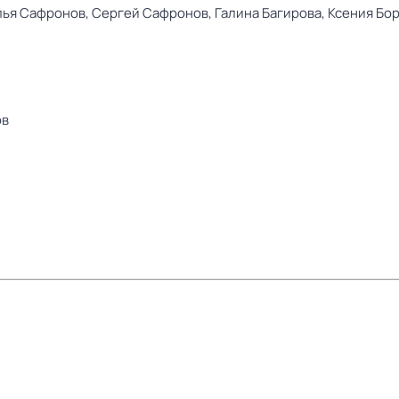
лья Сафронов,
Сергей Сафронов,
Галина Багирова,
Ксения Бо
ов