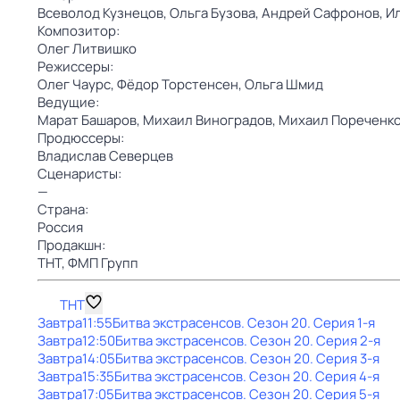
Всеволод Кузнецов,
Ольга Бузова,
Андрей Сафронов,
И
Композитор:
Олег Литвишко
Режиссеры:
Олег Чаурс,
Фёдор Торстенсен,
Ольга Шмид
Ведущие:
Марат Башаров,
Михаил Виноградов,
Михаил Пореченк
Продюссеры:
Владислав Северцев
Сценаристы:
—
Страна:
Россия
Продакшн:
ТНТ,
ФМП Групп
ТНТ
Завтра
11:55
Битва экстрасенсов
. Сезон 20
. Серия 1-я
Завтра
12:50
Битва экстрасенсов
. Сезон 20
. Серия 2-я
Завтра
14:05
Битва экстрасенсов
. Сезон 20
. Серия 3-я
Завтра
15:35
Битва экстрасенсов
. Сезон 20
. Серия 4-я
Завтра
17:05
Битва экстрасенсов
. Сезон 20
. Серия 5-я