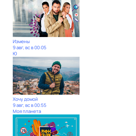
Измены
9 авг, вс в 00:05
Ю
Хочу домой
9 авг, вс в 00:55
Моя планета