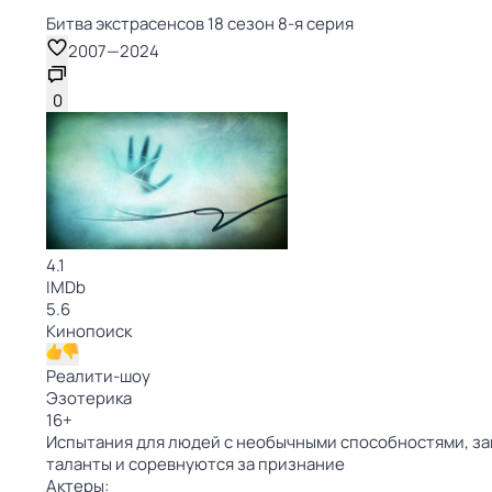
Битва экстрасенсов 18 сезон 8-я серия
2007
—
2024
0
4.1
IMDb
5.6
Кинопоиск
Реалити-шоу
Эзотерика
16
+
Испытания для людей с необычными способностями, заг
таланты и соревнуются за признание
Актеры: