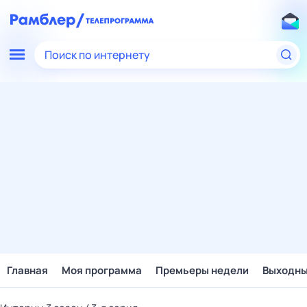
Поиск по интернету
Главная
Моя программа
Премьеры недели
Выходн