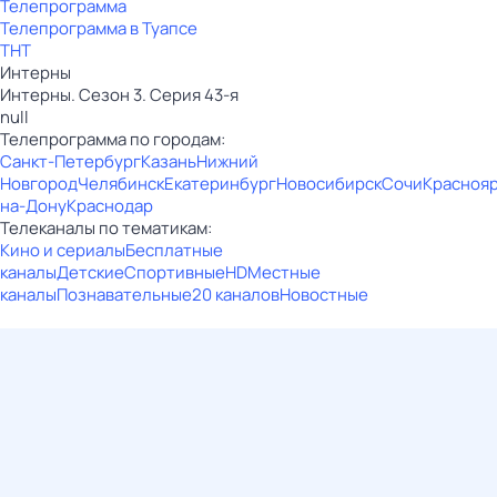
Телепрограмма
Телепрограмма в Туапсе
ТНТ
Интерны
Интерны. Сезон 3. Серия 43-я
null
Телепрограмма по городам:
Санкт-Петербург
Казань
Нижний
Новгород
Челябинск
Екатеринбург
Новосибирск
Сочи
Красноя
на-Дону
Краснодар
Телеканалы по тематикам:
Кино и сериалы
Бесплатные
каналы
Детские
Спортивные
HD
Местные
каналы
Познавательные
20 каналов
Новостные