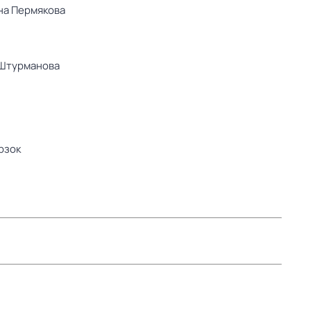
на Пермякова
Штурманова
рзок