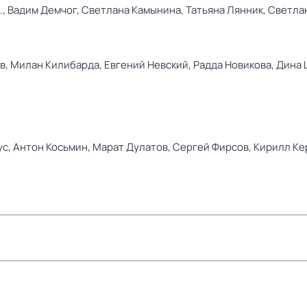
.,
Вадим Демчог,
Светлана Камынина,
Татьяна Лянник,
Светла
в,
Милан Килибарда,
Евгений Невский,
Радда Новикова,
Дина 
ус,
Антон Косьмин,
Марат Дулатов,
Сергей Фирсов,
Кирилл Ке