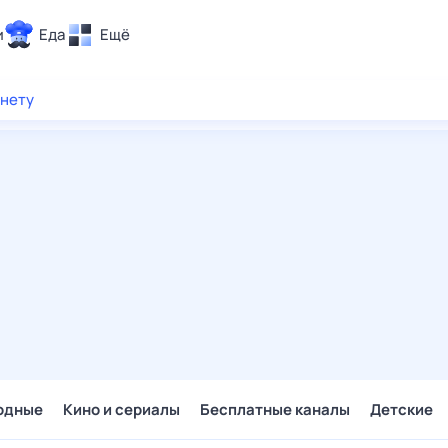
и
Еда
Ещё
Почта
рнету
ия и отдых
Поиск
Погода
ТВ-программа
и и тренды
 ситуации
 вместе
Помощь
одные
Кино и сериалы
Бесплатные каналы
Детские