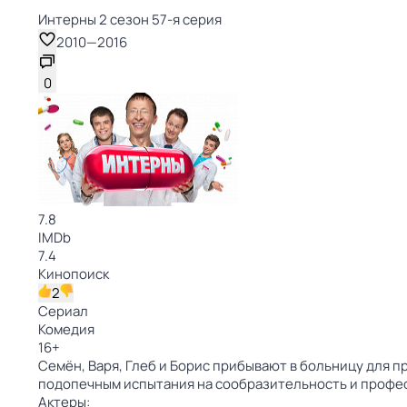
Интерны 2 сезон 57-я серия
2010
—
2016
0
7.8
IMDb
7.4
Кинопоиск
2
Сериал
Комедия
16
+
Семён, Варя, Глеб и Борис прибывают в больницу для 
подопечным испытания на сообразительность и профес
Актеры: