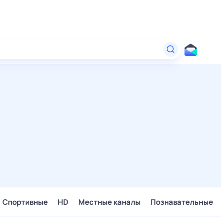
Спортивные
HD
Местные каналы
Познавательные