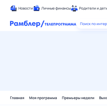
Новости
Личные финансы
Родители и дет
Здоровье
Поиск по инте
Развлечен
Дом и уют
Спорт
Карьера
Авто
Технологи
Жизненные
Сберегаем
Гороскопы
Главная
Моя программа
Премьеры недели
Вых