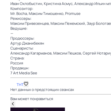
Иван Охлобыстин,
Кристина Асмус,
Александр Ильин мл
Композитор:
Mr. Bocha,
Максим Тимошенко,
Promuse
Режиссеры:
Максим Привезенцев,
Максим Пежемский,
Заур Болотае
Ведущие:
—
Продюссеры:
Артур Джанибекян
Сценаристы:
Александр Кагарманов,
Максим Пешков,
Сергей Нотари
Страна:
Россия
Продакшн:
7 Art Media See
ТНТ
Нет данных о предстоящих сеансах
Вам может понравиться