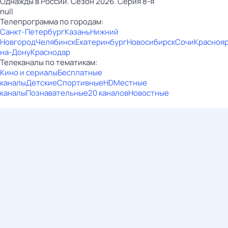
Однажды в России. Сезон 2026. Серия 8-я
null
Телепрограмма по городам:
Санкт-Петербург
Казань
Нижний
Новгород
Челябинск
Екатеринбург
Новосибирск
Сочи
Красноя
на-Дону
Краснодар
Телеканалы по тематикам:
Кино и сериалы
Бесплатные
каналы
Детские
Спортивные
HD
Местные
каналы
Познавательные
20 каналов
Новостные