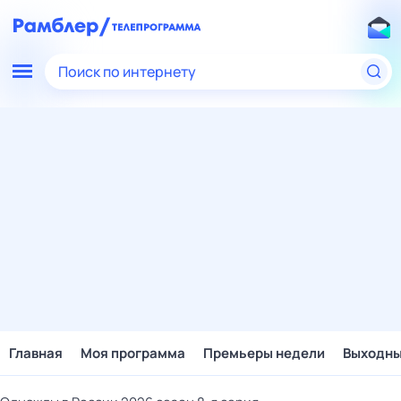
Поиск по интернету
Главная
Моя программа
Премьеры недели
Выходн