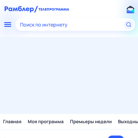
Поиск по интернету
Главная
Моя программа
Премьеры недели
Выходн