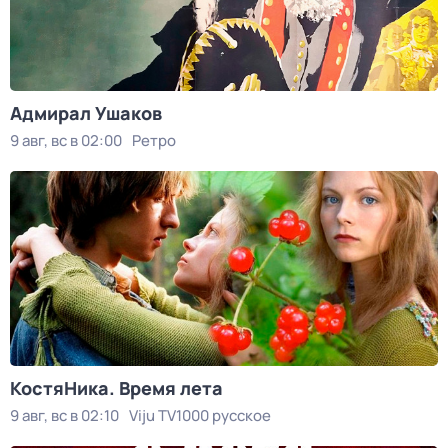
Адмирал Ушаков
9 авг, вс в 02:00
Ретро
КостяНика. Время лета
9 авг, вс в 02:10
Viju TV1000 русское