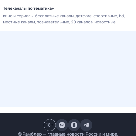
Телеканалы по тематикам:
кино и сериалы
бесплатные каналы
детские
спортивные
hd
местные каналы
познавательные
20 каналов
новостные
18
+
© Рамблер — главные новости России и мира,