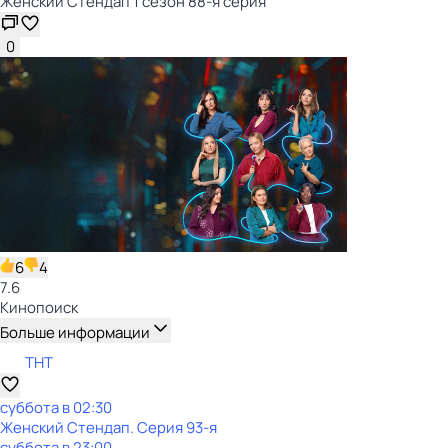
Женский Стендап 1 сезон 88-я серия
0
6
4
7.6
Кинопоиск
Больше информации
ТНТ
суббота
в
02:30
Женский Стендап
. Серия 93-я
суббота
в
23:00