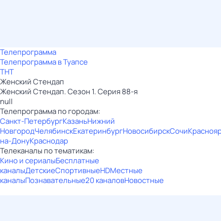
Телепрограмма
Телепрограмма в Туапсе
ТНТ
Женский Стендап
Женский Стендап. Сезон 1. Серия 88-я
null
Телепрограмма по городам:
Санкт-Петербург
Казань
Нижний
Новгород
Челябинск
Екатеринбург
Новосибирск
Сочи
Красноя
на-Дону
Краснодар
Телеканалы по тематикам:
Кино и сериалы
Бесплатные
каналы
Детские
Спортивные
HD
Местные
каналы
Познавательные
20 каналов
Новостные