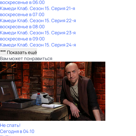
воскресенье
в
06:00
Камеди Клаб
. Сезон 15
. Серия 21-я
воскресенье
в
07:00
Камеди Клаб
. Сезон 15
. Серия 22-я
воскресенье
в
08:00
Камеди Клаб
. Сезон 15
. Серия 23-я
воскресенье
в
09:00
Камеди Клаб
. Сезон 15
. Серия 24-я
Показать ещё
Вам может понравиться
Не спать!
Сегодня в 04:10