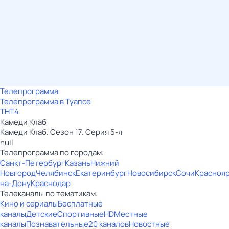
Телепрограмма
Телепрограмма в Туапсе
ТНТ4
Камеди Клаб
Камеди Клаб. Сезон 17. Серия 5-я
null
Телепрограмма по городам:
Санкт-Петербург
Казань
Нижний
Новгород
Челябинск
Екатеринбург
Новосибирск
Сочи
Красноя
на-Дону
Краснодар
Телеканалы по тематикам:
Кино и сериалы
Бесплатные
каналы
Детские
Спортивные
HD
Местные
каналы
Познавательные
20 каналов
Новостные