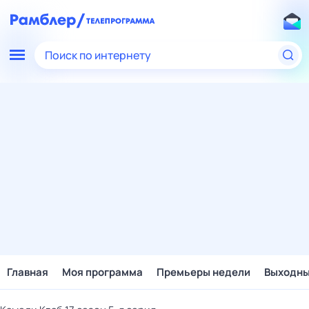
Поиск по интернету
Главная
Моя программа
Премьеры недели
Выходн