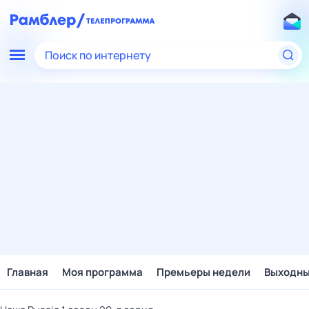
Поиск по интернету
Главная
Моя программа
Премьеры недели
Выходн