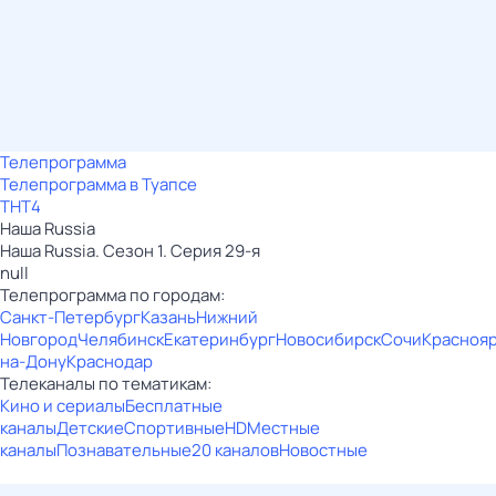
Телепрограмма
Телепрограмма в Туапсе
ТНТ4
Наша Russia
Наша Russia. Сезон 1. Серия 29-я
null
Телепрограмма по городам:
Санкт-Петербург
Казань
Нижний
Новгород
Челябинск
Екатеринбург
Новосибирск
Сочи
Красноя
на-Дону
Краснодар
Телеканалы по тематикам:
Кино и сериалы
Бесплатные
каналы
Детские
Спортивные
HD
Местные
каналы
Познавательные
20 каналов
Новостные