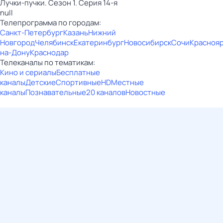
Лучки-пучки. Сезон 1. Серия 14-я
null
Телепрограмма по городам:
Санкт-Петербург
Казань
Нижний
Новгород
Челябинск
Екатеринбург
Новосибирск
Сочи
Красноя
на-Дону
Краснодар
Телеканалы по тематикам:
Кино и сериалы
Бесплатные
каналы
Детские
Спортивные
HD
Местные
каналы
Познавательные
20 каналов
Новостные