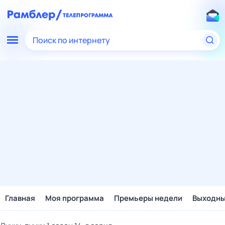
Поиск по интернету
Главная
Моя программа
Премьеры недели
Выходн