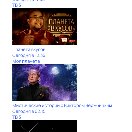
ТВ 3
Планета вкусов
Сегодня в 12:35
Моя планета
Мистические истории с Виктором Вержбицким
Сегодня в 02:15
ТВ 3