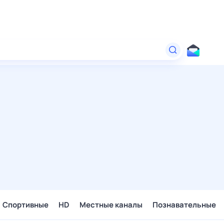
Спортивные
HD
Местные каналы
Познавательные