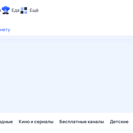
и
Еда
Ещё
Почта
рнету
ия и отдых
Поиск
Погода
ТВ-программа
и и тренды
 ситуации
 вместе
Помощь
одные
Кино и сериалы
Бесплатные каналы
Детские