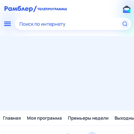
Поиск по интернету
Главная
Моя программа
Премьеры недели
Выходн