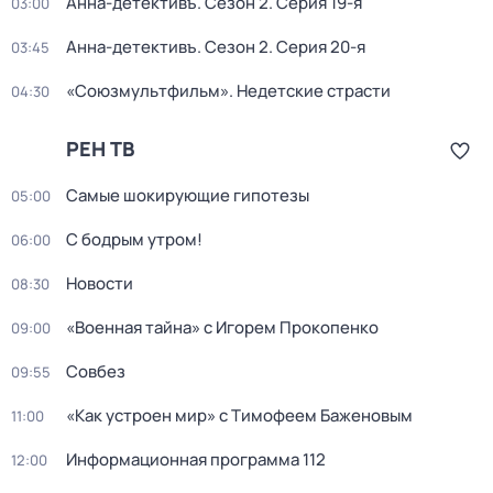
Анна-детективъ
. Сезон 2
. Серия 19-я
03:00
Анна-детективъ
. Сезон 2
. Серия 20-я
03:45
«Союзмультфильм». Недетские страсти
04:30
РЕН ТВ
Самые шoкиpующие гипотезы
05:00
С бодрым утром!
06:00
Новости
08:30
«Военная тайна» с Игорем Прокопенко
09:00
Совбез
09:55
«Как устроен мир» с Тимофеем Баженовым
11:00
Информационная программа 112
12:00