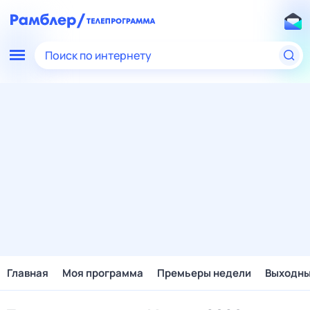
Поиск по интернету
Главная
Моя программа
Премьеры недели
Выходн