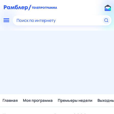
Поиск по интернету
Главная
Моя программа
Премьеры недели
Выходн