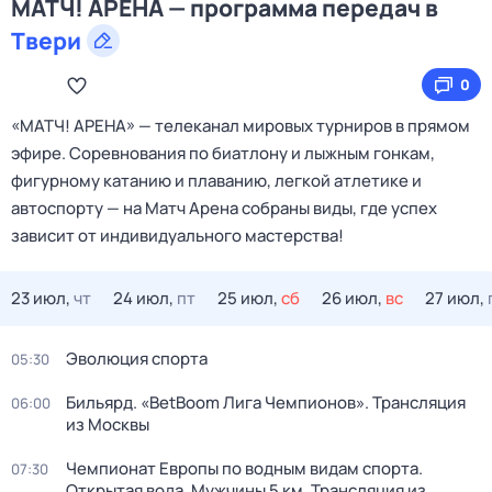
МАТЧ! АРЕНА — программа передач в
Твери
0
«МАТЧ! АРЕНА» — телеканал мировых турниров в прямом
эфире. Соревнования по биатлону и лыжным гонкам,
фигурному катанию и плаванию, легкой атлетике и
автоспорту — на Матч Арена собраны виды, где успех
зависит от индивидуального мастерства!
23 июл,
чт
24 июл,
пт
25 июл,
сб
26 июл,
вс
27 июл,
Эволюция спорта
05:30
Бильярд. «BetBoom Лига Чемпионов». Трансляция
06:00
из Москвы
Чемпионат Европы по водным видам спорта.
07:30
Открытая вода. Мужчины 5 км. Трансляция из