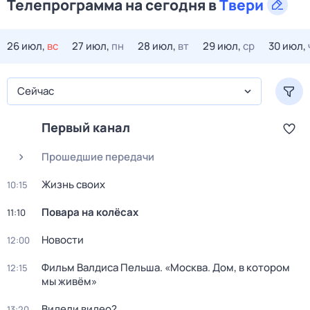
Телепрограмма на сегодня в
Твери
26 июл,
вс
27 июл,
пн
28 июл,
вт
29 июл,
ср
30 июл,
Сейчас
Первый канал
Прошедшие передачи
Жизнь своих
10:15
Повара на колёсах
11:10
Новости
12:00
Фильм Валдиса Пельша. «Москва. Дом, в котором
12:15
мы живём»
Видели видео?
13:20