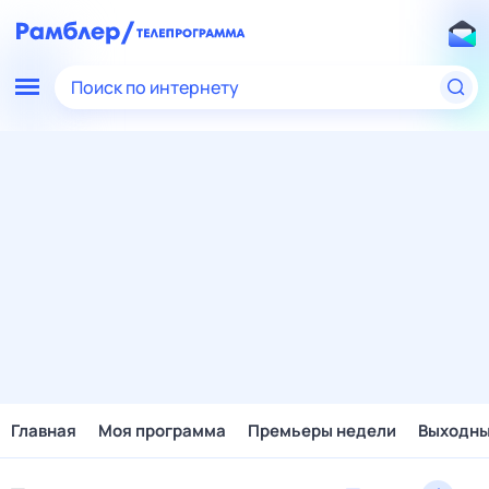
Поиск по интернету
Главная
Моя программа
Премьеры недели
Выходн