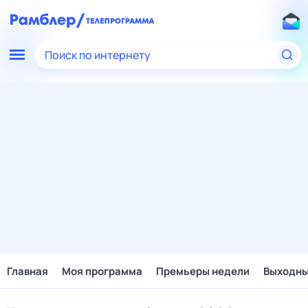
Поиск по интернету
Главная
Моя программа
Премьеры недели
Выходн