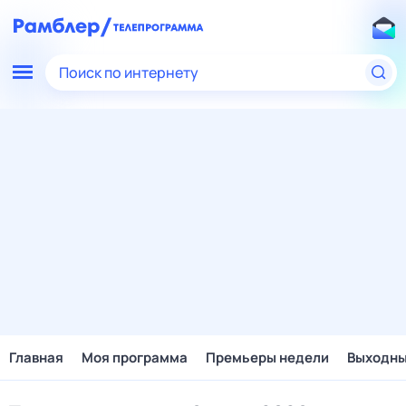
Поиск по интернету
Главная
Моя программа
Премьеры недели
Выходн