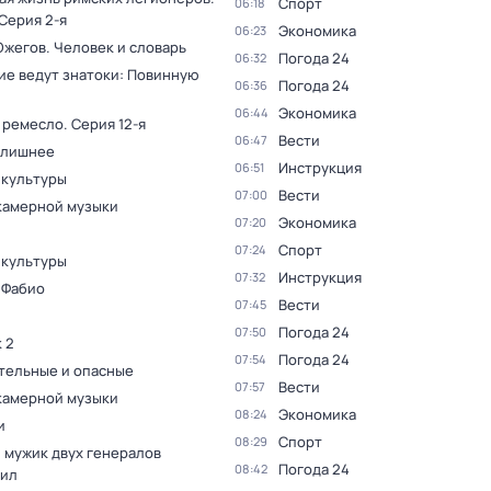
Спорт
06:18
 Серия 2-я
Экономика
06:23
Ожегов. Человек и словарь
Погода 24
06:32
ие ведут знатоки: Повинную
Погода 24
06:36
Экономика
06:44
 ремесло
. Серия 12-я
Вести
06:47
 лишнее
Инструкция
06:51
 культуры
Вести
07:00
камерной музыки
Экономика
07:20
Спорт
07:24
 культуры
Инструкция
07:32
 Фабио
Вести
07:45
Погода 24
07:50
 2
Погода 24
07:54
тельные и опасные
Вести
07:57
камерной музыки
Экономика
08:24
и
Спорт
08:29
 мужик двух генералов
Погода 24
08:42
ил