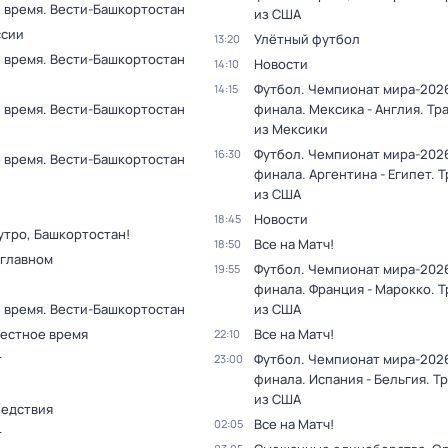
 время. Вести-Башкортостан
из США
ссии
Улётный футбол
13:20
 время. Вести-Башкортостан
Новости
14:10
Футбол. Чемпионат мира-2026
14:15
 время. Вести-Башкортостан
финала. Мексика - Англия. Тр
из Мексики
Футбол. Чемпионат мира-2026
16:30
 время. Вести-Башкортостан
финала. Аргентина - Египет. 
из США
Новости
18:45
утро, Башкортостан!
Все на Матч!
18:50
 главном
Футбол. Чемпионат мира-2026
19:55
финала. Франция - Марокко. 
 время. Вести-Башкортостан
из США
Местное время
Все на Матч!
22:10
т
Футбол. Чемпионат мира-2026
23:00
финала. Испания - Бельгия. Т
из США
ледствия
Все на Матч!
02:05
т