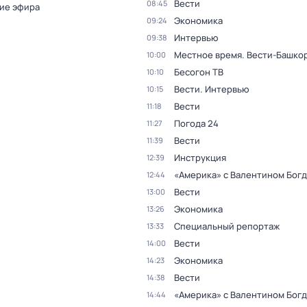
Вести
08:45
ие эфира
Экономика
09:24
Интервью
09:38
Местное время. Вести-Башко
10:00
Бесогон ТВ
10:10
Вести. Интервью
10:15
Вести
11:18
Погода 24
11:27
Вести
11:39
Инструкция
12:39
«Америка» с Валентином Бог
12:44
Вести
13:00
Экономика
13:26
Специальный репортаж
13:33
Вести
14:00
Экономика
14:23
Вести
14:38
«Америка» с Валентином Бог
14:44