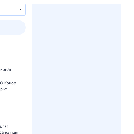
2 авг,
вс
3 авг,
пн
4 авг,
вт
5 авг,
ср
Вчера
Сегодня
пионат
C. Конор
орье
. 1/4
Трансляция