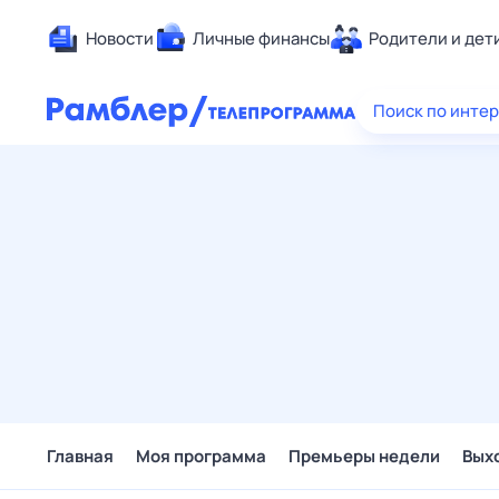
Новости
Личные финансы
Родители и дет
Здоровье
Поиск по инте
Развлечен
Дом и уют
Спорт
Карьера
Авто
Технологи
Жизненные
Сберегаем
Гороскопы
Главная
Моя программа
Премьеры недели
Вых