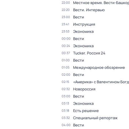
Местное время. Вести-Башко
22:00
Вести. Интервью
22:20
Вести
23:00
Инструкция
23:41
Экономика
23:53
Вести
00:00
Экономика
00:24
Tucker. Россия 24
00:37
Вести
01:00
Международное обозрение
01:05
Вести
02:00
«Америка» с Валентином Бог
02:15
Новороссия
02:32
Вести
03:00
Экономика
03:13
Есть решение
03:18
Специальный репортаж
03:32
Вести
04:00