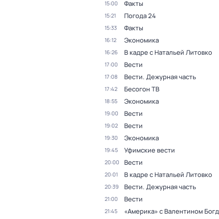
Факты
15:00
Погода 24
15:21
Факты
15:33
Экономика
16:12
В кадре с Натальей Литовко
16:26
Вести
17:00
Вести. Дежурная часть
17:08
Бесогон ТВ
17:42
Экономика
18:55
Вести
19:00
Вести
19:02
Экономика
19:30
Уфимские вести
19:45
Вести
20:00
В кадре с Натальей Литовко
20:01
Вести. Дежурная часть
20:39
Вести
21:00
«Америка» с Валентином Бог
21:45