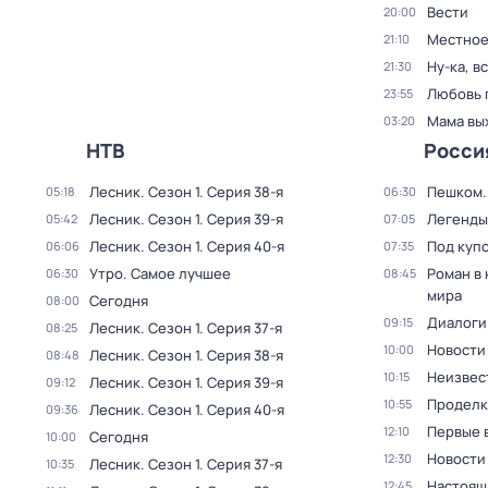
Вести
20:00
Местное
21:10
Ну-ка, в
21:30
Любовь 
23:55
Мама вы
03:20
НТВ
Росси
Лесник
. Сезон 1
. Серия 38-я
Пешком..
05:18
06:30
Лесник
. Сезон 1
. Серия 39-я
Легенды
05:42
07:05
Лесник
. Сезон 1
. Серия 40-я
Под куп
06:06
07:35
Утро. Самое лучшее
Роман в
06:30
08:45
мира
Сегодня
08:00
Диалоги
09:15
Лесник
. Сезон 1
. Серия 37-я
08:25
Новости
10:00
Лесник
. Сезон 1
. Серия 38-я
08:48
Неизвес
10:15
Лесник
. Сезон 1
. Серия 39-я
09:12
Проделк
10:55
Лесник
. Сезон 1
. Серия 40-я
09:36
Первые 
12:10
Сегодня
10:00
Новости
12:30
Лесник
. Сезон 1
. Серия 37-я
10:35
Настоящ
12:45