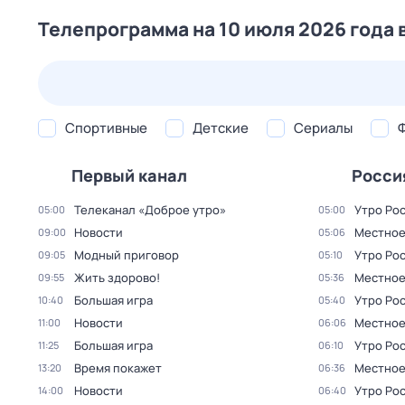
Телепрограмма на 10 июля 2026 года 
24 июл,
пт
25 июл,
сб
26 июл,
вс
27 июл,
пн
Спортивные
Детские
Сериалы
Первый канал
Росси
Телеканал «Доброе утро»
Утро Ро
05:00
05:00
Новости
Местное
09:00
05:06
Модный приговор
Утро Ро
09:05
05:10
Жить здорово!
Местное
09:55
05:36
Большая игра
Утро Ро
10:40
05:40
Новости
Местное
11:00
06:06
Большая игра
Утро Ро
11:25
06:10
Время покажет
Местное
13:20
06:36
Новости
Утро Ро
14:00
06:40