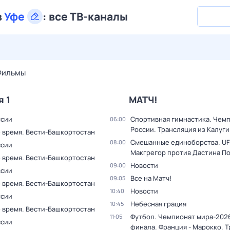
в
Уфе
:
все ТВ-каналы
28 июл,
вт
29 июл,
ср
30 июл,
чт
31 июл,
пт
1 авг,
сб
Фильмы
я 1
МАТЧ!
ссии
Спортивная гимнастика. Чем
06:00
России. Трансляция из Калуги
 время. Вести-Башкортостан
Смешанные единоборства. UF
08:00
ссии
Макгрегор против Дастина П
 время. Вести-Башкортостан
Новости
09:00
ссии
Все на Матч!
09:05
 время. Вести-Башкортостан
Новости
10:40
ссии
Небесная грация
10:45
 время. Вести-Башкортостан
Футбол. Чемпионат мира-2026
11:05
ссии
финала. Франция - Марокко. 