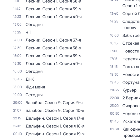
Лесник
. Сезон 1
. Серия 38-я
11:11
Сезон 1
.
Лесник
. Сезон 1
. Серия 39-я
11:47
Сергей 
13:40
Лесник
. Сезон 1
. Серия 40-я
12:23
Следств
14:25
Сегодня
13:00
голову
ЧП
13:25
Забытое
16:00
Лесник
. Сезон 1
. Серия 37-я
14:00
Отсекая
16:15
Лесник
. Сезон 1
. Серия 38-я
14:30
Новости
17:00
Лесник
. Сезон 1
. Серия 39-я
15:00
Неделя 
17:15
Лесник
. Сезон 1
. Серия 40-я
15:30
Полтава
18:15
Сегодня
16:00
Новости
19:30
ДНК
16:45
Фортуна
19:45
Жди меня
18:00
Курьер
20:35
Сегодня
19:00
2 Верник
22:00
Балабол
. Сезон 9
. Серия 9-я
20:00
Очарова
23:20
Балабол
. Сезон 9
. Серия 10-я
21:07
Неделя 
00:50
Дельфин
. Сезон 1
. Серия 17-я
22:15
Искател
01:45
Дельфин
. Сезон 1
. Серия 18-я
23:12
Как один
02:30
Дельфин
. Сезон 1
. Серия 19-я
00:10
прокорм