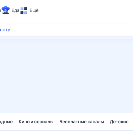
и
Еда
Ещё
Почта
рнету
ия и отдых
Поиск
Погода
ТВ-программа
и и тренды
 ситуации
 вместе
Помощь
одные
Кино и сериалы
Бесплатные каналы
Детские