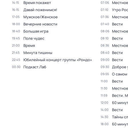
Время покажет
Местное
14:15
07:06
Давай поженимся!
Утро Ро
16:15
07:10
Мужское/Женское
Местное
17:05
07:36
Вечерние новости
Вести
18:00
07:40
Большая игра
Местное
18:40
08:06
Поле чудес
Вести
19:45
08:10
Время
Местное
21:00
08:36
Минута тишины
Вести
21:45
08:40
Юбилейный концерт группы «Рондо»
Вести
22:45
09:00
Подкаст.Лаб
Доброе 
00:30
09:30
О самом
09:55
Вести
11:00
Местное
11:30
Вести. 
11:59
60 мину
12:00
Вести
14:00
Тайны с
14:30
60 мину
18:00