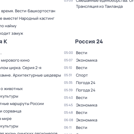
Смешанные единоборства. On
03:05
Трансляция из Таиланда
 время. Вести-Башкортостан
се вместе! Народный кастинг
по найму
ходит замуж
я К
Россия 24
.
Вести
05:00
 мирового кино
Экономика
05:07
олом цирка
. Серия 2-я
Вести
05:10
 камне. Архитектурные шедевры
Спорт
05:31
Погода 24
05:35
 о животных
Погода 24
05:39
 культуры
Вести
05:40
тные маршруты России
Экономика
05:45
и сорванца
Вести
05:48
в мире
Экономика
06:08
 культуры
Вести
06:11
ая жизнь римских легионеров
.