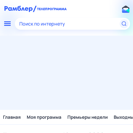
Поиск по интернету
Главная
Моя программа
Премьеры недели
Выходн