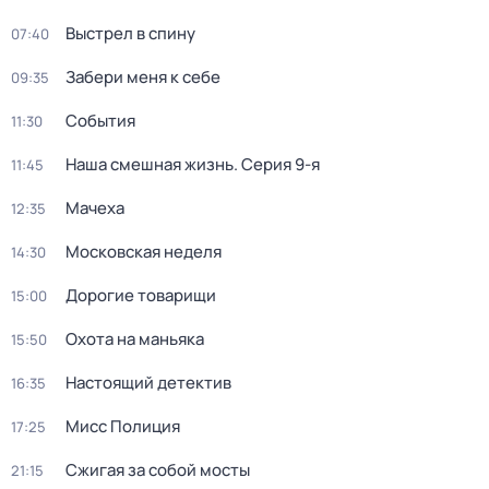
Выстрел в спину
07:40
Забери меня к себе
09:35
События
11:30
Наша смешная жизнь
. Серия 9-я
11:45
Мачеха
12:35
Московская неделя
14:30
Дорогие товарищи
15:00
Охота на маньяка
15:50
Настоящий детектив
16:35
Мисс Полиция
17:25
Сжигая за собой мосты
21:15