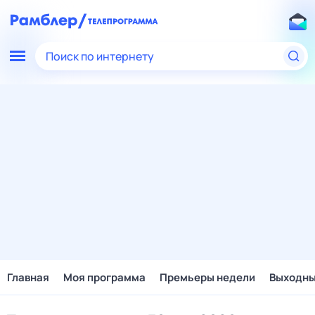
Поиск по интернету
Главная
Моя программа
Премьеры недели
Выходн