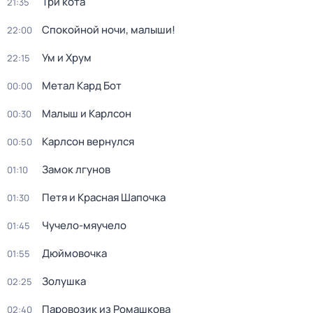
Три кота
21:35
Спокойной ночи, малыши!
22:00
Ум и Хрум
22:15
Метал Кард Бот
00:00
Малыш и Карлсон
00:30
Карлсон вернулся
00:50
Замок лгунов
01:10
Петя и Красная Шапочка
01:30
Чучело-мяучело
01:45
Дюймовочка
01:55
Золушка
02:25
Паровозик из Ромашкова
02:40