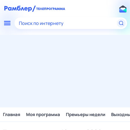
Поиск по интернету
Главная
Моя программа
Премьеры недели
Выходн