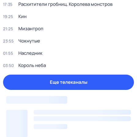
Расхитители гробниц. Королева монстров
17:35
Кин
19:25
Мизантроп
21:25
Чокнутые
23:55
Наследник
01:55
Король неба
03:50
Еще телеканалы